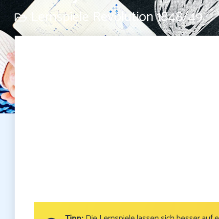
Lernspiele Revolution 1848/49
Tipp:
Die Lernspiele lassen sich besser auf