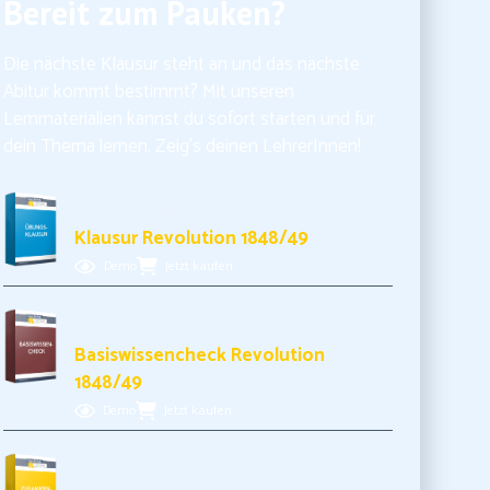
Bereit zum Pauken?
Die nächste Klausur steht an und das nächste
Abitur kommt bestimmt? Mit unseren
Lernmaterialien kannst du sofort starten und für
dein Thema lernen. Zeig’s deinen LehrerInnen!
5,99€ inkl. MwSt.
Klausur Revolution 1848/49
Demo
Jetzt kaufen
3,99€ inkl. MwSt.
Basiswissencheck Revolution
1848/49
Demo
Jetzt kaufen
3,49€ inkl. MwSt.