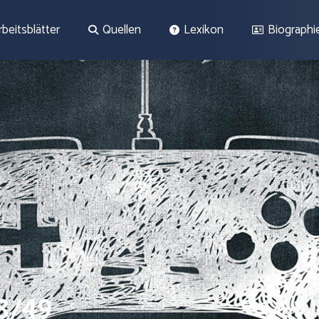
rbeitsblätter
Quellen
Lexikon
Biographi
8/49