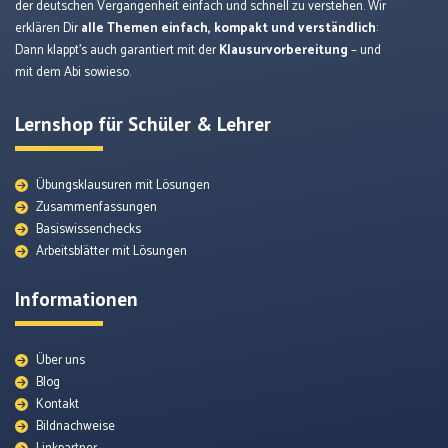
der deutschen Vergangenheit einfach und schnell zu verstehen. Wir
erklären Dir
alle Themen einfach, kompakt und verständlich
:
Dann klappt’s auch garantiert mit der
Klausurvorbereitung
– und
mit dem Abi sowieso.
Lernshop für Schüler & Lehrer
Übungsklausuren mit Lösungen
Zusammenfassungen
Basiswissenchecks
Arbeitsblätter mit Lösungen
Informationen
Über uns
Blog
Kontakt
Bildnachweise
Themenunterseiten