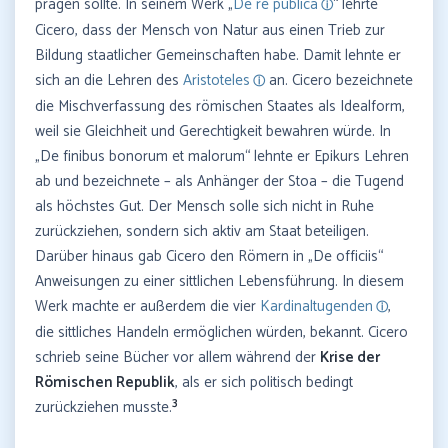
prägen sollte. In seinem Werk „
De re publica
“ lehrte
Cicero, dass der Mensch von Natur aus einen Trieb zur
Bildung staatlicher Gemeinschaften habe. Damit lehnte er
sich an die Lehren des
Aristoteles
an. Cicero bezeichnete
die Mischverfassung des römischen Staates als Idealform,
weil sie Gleichheit und Gerechtigkeit bewahren würde. In
„De finibus bonorum et malorum“ lehnte er Epikurs Lehren
ab und bezeichnete – als Anhänger der Stoa – die Tugend
als höchstes Gut. Der Mensch solle sich nicht in Ruhe
zurückziehen, sondern sich aktiv am Staat beteiligen.
Darüber hinaus gab Cicero den Römern in „De officiis“
Anweisungen zu einer sittlichen Lebensführung. In diesem
Werk machte er außerdem die vier
Kardinaltugenden
,
die sittliches Handeln ermöglichen würden, bekannt. Cicero
schrieb seine Bücher vor allem während der
Krise der
Römischen Republik
, als er sich politisch bedingt
3
zurückziehen musste.