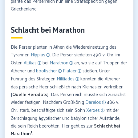
plante das Perserreich nun eine Strafexpedition gegen
Griechenland.
Schlacht bei Marathon
Die Perser planten in Athen die Wiedereinsetzung des
Tyrannen
Hippias
. Die Perser siedelten 490 v. Chr. im
Osten
Attikas
bei
Marathon
an, wo sie auf Truppen der
Athener und
böotischer
Platäer
stießen. Unter
Führung des Strategen
Militiades
konnten die Athener
das persische Heer schließlich nach Kleinasien vertreiben
[
Quelle Herodots
]. Das Perserreich musste sich zunächst
wieder festigen. Nachdem Großkönig
Dareios
486 v.
Chr. starb, beschäftigte sich sein Sohn
Xerxes
mit der
Zerschlagung ägyptischer und babylonischer Aufstände,
die sein Reich bedrohten. Hier geht es zur
Schlacht bei
1
Marathon
.