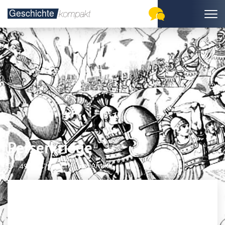
Perserkriege
490 - 479 v. Chr.
Antike