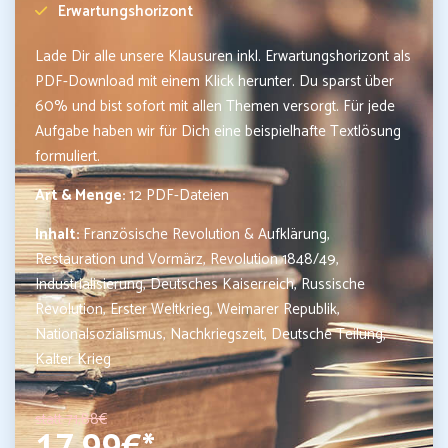
Erwartungshorizont
Lade Dir alle unsere Klausuren inkl. Erwartungshorizont als
PDF-Download mit einem Klick herunter. Du sparst über
60% und bist sofort mit allen Themen versorgt. Für jede
Aufgabe haben wir für Dich eine beispielhafte Textlösung
formuliert.
Art & Menge:
12 PDF-Dateien
Inhalt:
Französische Revolution & Aufklärung,
Restauration und Vormärz, Revolution 1848/49,
Industrialisierung, Deutsches Kaiserreich, Russische
Revolution, Erster Weltkrieg, Weimarer Republik,
Nationalsozialismus, Nachkriegszeit, Deutsche Teilung,
Kalter Krieg
statt 71,88
€
17,99€*