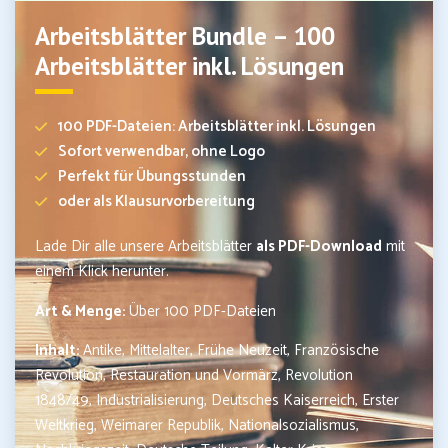
Arbeitsblätter Bundle – 100
Arbeitsblätter inkl. Lösungen
100 PDF-Dateien: Arbeitsblätter inkl. Lösungen
Sofort verwendbar, ohne Logo
Perfekt für Übungsstunden
oder als Klausurvorbereitung
Lade Dir alle unsere Arbeitsblätter
als PDF-Download
mit
einem Klick herunter.
Art & Menge:
Über 100 PDF-Dateien
Inhalt:
Antike, Mittelalter, Frühe Neuzeit, Französische
Revolution, Restauration und Vormärz, Revolution
1848/49, Industrialisierung, Deutsches Kaiserreich, Erster
Weltkrieg, Weimarer Republik, Nationalsozialismus,