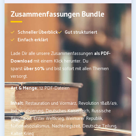
Zusammenfassungen Bundle
Schneller Überblick
Gut strukturiert
Einfach erklärt
Lade Dir alle unsere Zusammenfassungen
als PDF-
Download
mit einem Klick herunter. Du
sparst
über 50%
und bist sofort mit allen Themen
versorgt.
Art & Menge:
12 PDF-Dateien
Inhalt:
Restauration und Vormärz, Revolution 1848/49,
Industrialisierung, Deutsches Kaiserreich, Russische
Revolution, Erster Weltkrieg, Weimarer Republik,
Nationalsozialismus, Nachkriegszeit, Deutsche Teilung,
Kalter Krieg