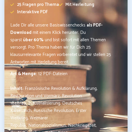
25 Fragen pro Thema
Mit Herleitung
Interaktive PDF
Lade Dir alle unsere Basiswissenchecks
als PDF-
Download
mit einem Klick herunter. Du
sparst
über 60%
und bist sofort mit allen Themen
versorgt. Pro Thema haben wir für Dich 25
klausurrelevante Fragen vorbereitet und wir stellen 25
Antworten mit Herleitung bereit.
Art & Menge:
12 PDF-Dateien
Inhalt:
Französische Revolution & Aufklärung,
Restauration und Vormärz, Revolution
1848/49, Industrialisierung, Deutsches
Kaiserreich, Russische Revolution, Erster
Weltkrieg, Weimarer
Republik, Nationalsozialismus, Nachkriegszeit,