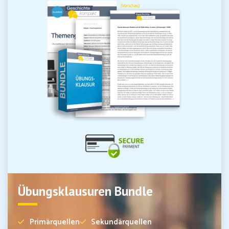
Übungsklausuren Bundle
Primärquellen
Sekundärquellen