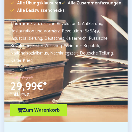
Alle Übungsklausuren
Alle Zusammenfassungen
Alle Basiswissenchecks
Themen:
Französische Revolution & Aufklärung,
Restauration und Vormärz, Revolution 1848/49,
Industrialisierung, Deutsches Kaiserreich, Russische
Revolution, Erster Weltkrieg, Weimarer Republik,
Nationalsozialismus, Nachkriegszeit, Deutsche Teilung,
Kalter Krieg
statt 40,97€
29,99€*
*inkl. Mwst.
Zum Warenkorb