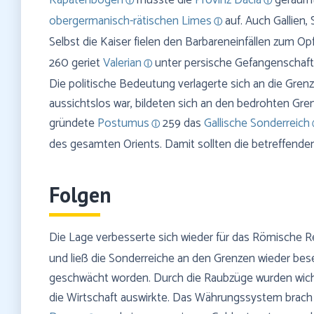
Kapatenbogen
musste die
Provinz Dacia
geräumt
obergermanisch-rätischen Limes
auf. Auch Gallien,
Selbst die Kaiser fielen den Barbareneinfällen zum Opf
260 geriet
Valerian
unter persische Gefangenschaft.
Die politische Bedeutung verlagerte sich an die Grenz
aussichtslos war, bildeten sich an den bedrohten Gren
gründete
Postumus
259 das
Gallische Sonderreich
des gesamten Orients. Damit sollten die betreffend
Folgen
Die Lage verbesserte sich wieder für das Römische Rei
und ließ die Sonderreiche an den Grenzen wieder bese
geschwächt worden. Durch die Raubzüge wurden wicht
die Wirtschaft auswirkte. Das Währungssystem brach