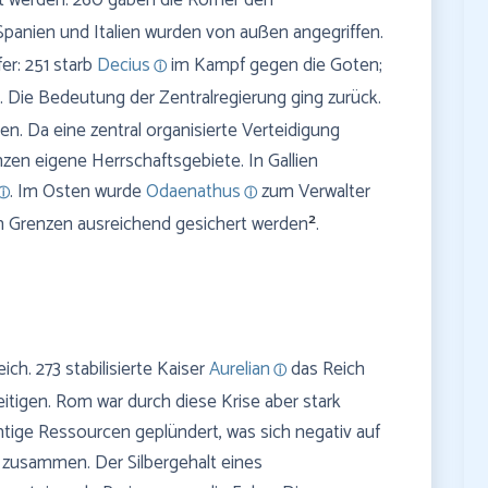
 werden. 260 gaben die Römer den
 Spanien und Italien wurden von außen angegriffen.
er: 251 starb
Decius
im Kampf gegen die Goten;
 Die Bedeutung der Zentralregierung ging zurück.
en. Da eine zentral organisierte Verteidigung
zen eigene Herrschaftsgebiete. In Gallien
. Im Osten wurde
Odaenathus
zum Verwalter
2
en Grenzen ausreichend gesichert werden
.
ch. 273 stabilisierte Kaiser
Aurelian
das Reich
itigen. Rom war durch diese Krise aber stark
ige Ressourcen geplündert, was sich negativ auf
 zusammen. Der Silbergehalt eines