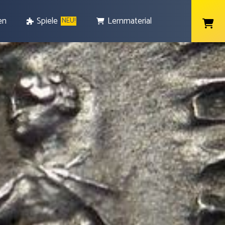
en
Spiele
Lernmaterial
NEU!