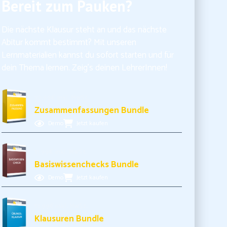
Bereit zum Pauken?
Die nächste Klausur steht an und das nächste
Abitur kommt bestimmt? Mit unseren
Lernmaterialien kannst du sofort starten und für
dein Thema lernen. Zeig’s deinen LehrerInnen!
10,99€ inkl. MwSt.
Zusammenfassungen Bundle
Demo
Jetzt kaufen
11,99€ inkl. MwSt.
Basiswissenchecks Bundle
Demo
Jetzt kaufen
17,99€ inkl. MwSt.
Klausuren Bundle