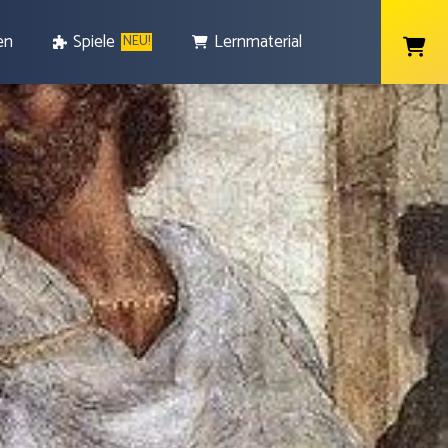
en
Spiele
Lernmaterial
NEU!