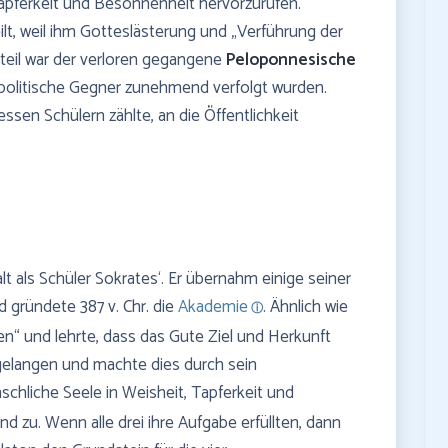
apferkeit und Besonnenheit hervorzurufen.
ilt, weil ihm Gotteslästerung und „Verführung der
teil war der verloren gegangene
Peloponnesische
politische Gegner zunehmend verfolgt wurden.
dessen Schülern zählte, an die Öffentlichkeit
t als Schüler Sokrates‘. Er übernahm einige seiner
 gründete 387 v. Chr. die
Akademie
. Ähnlich wie
n“ und lehrte, dass das Gute Ziel und Herkunft
 gelangen und machte dies durch sein
nschliche Seele in Weisheit, Tapferkeit und
 zu. Wenn alle drei ihre Aufgabe erfüllten, dann