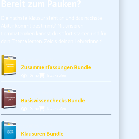
Bereit zum Pauken?
Die nächste Klausur steht an und das nächste
Abitur kommt bestimmt? Mit unseren
Lernmaterialien kannst du sofort starten und für
dein Thema lernen. Zeig’s deinen LehrerInnen!
10,99€ inkl. MwSt.
Zusammenfassungen Bundle
Demo
Jetzt kaufen
11,99€ inkl. MwSt.
Basiswissenchecks Bundle
Demo
Jetzt kaufen
17,99€ inkl. MwSt.
Klausuren Bundle