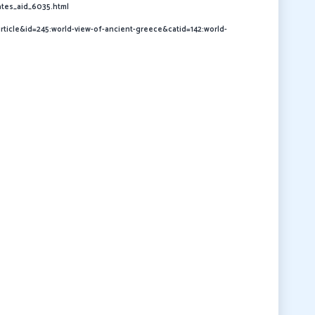
tes_aid_6035.html
ticle&id=245:world-view-of-ancient-greece&catid=142:world-