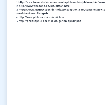
1.
http://www.focus.de/wissen/mensch/philosophie/philosophie/sokra
2.
http://www.whoswho.de/bio/platon.html
3.
https://www.matrixwissen.de/index.php?option=com_content&view=ar
view&Itemid=122&lang=de
4.
http://www.philolex.de/stoiepik.htm
5.
http://philosophie-der-stoa.de/garten-epikur.php