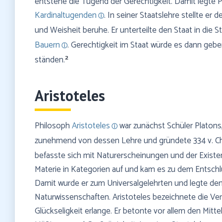
entstehe die Tugend der Gerechtigkeit. Damit legte Pl
Kardinaltugenden
. In seiner Staatslehre stellte er 
und Weisheit beruhe. Er unterteilte den Staat in die 
Bauern
. Gerechtigkeit im Staat würde es dann gebe
2
ständen.
Aristoteles
Philosoph
Aristoteles
war zunächst Schüler Platons,
zunehmend von dessen Lehre und gründete 334 v. Chr
befasste sich mit Naturerscheinungen und der Existen
Materie in Kategorien auf und kam es zu dem Entschlu
Damit wurde er zum Universalgelehrten und legte den 
Naturwissenschaften. Aristoteles bezeichnete die Ve
Glückseligkeit erlange. Er betonte vor allem den Mitt