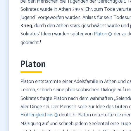
bei den Menschen die Tugenden der Gerechtigkeit, T
Sokrates wurde in Athen 399 v. Chr. zum Tode verurte
Jugend“ vorgeworfen wurden. Anlass für sein Todesur
Krieg
, durch den Athen stark geschwächt wurde und 
Sokrates‘ Ideen wurden später von
Platon
, der zu 
1
gebracht.
Platon
Platon entstammte einer Adelsfamilie in Athen und gal
Lehren, schrieb seine philosophischen Dialoge auf und
Sokrates fragte Platon nach dem wahrhaften „Seiende
aller Dinge sei. Der Mensch solle zur Idee des Guten
Höhlengleichnis
deutlich. Platon unterteilte die me
Mäßigung auf und schrieb jedem Seelenteil eine Tugend