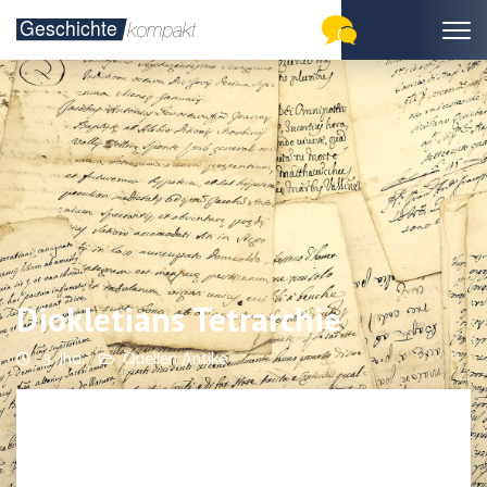
Diokletians Tetrarchie
3. Jhd.
Quellen Antike