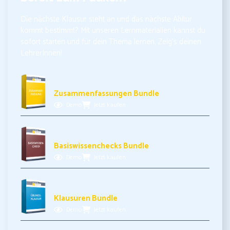
Die nächste Klausur steht an und das nächste Abitur
kommt bestimmt? Mit unseren Lernmaterialien kannst du
sofort starten und für dein Thema lernen. Zeig’s deinen
LehrerInnen!
10,99€ inkl. MwSt.
Zusammenfassungen Bundle
Demo
Jetzt kaufen
11,99€ inkl. MwSt.
Basiswissenchecks Bundle
Demo
Jetzt kaufen
17,99€ inkl. MwSt.
Klausuren Bundle
Demo
Jetzt kaufen