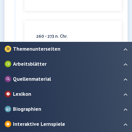
260 - 273 n. Chr.
Gründung von
Themenunterseiten
„Sonderreichen“
Aufgrund der Reichskrise werden im
Arbeitsblätter
Westen (Gallien) und Osten (Palmyra)
kurzzeitig „Sonderreiche“ errichtet, die
Quellenmaterial
vom Römischen Reich abgespalten
sind
Lexikon
Biographien
Interaktive Lernspiele