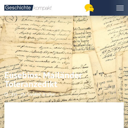
Eusebios: Mailänder
Toleranzedikt
313
Quellen Antike