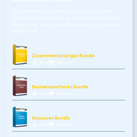
Die nächste Klausur steht an und das nächste Abitur
kommt bestimmt? Mit unseren Lernmaterialien kannst du
sofort starten und für dein Thema lernen. Zeig’s deinen
LehrerInnen!
10,99€ inkl. MwSt.
Zusammenfassungen Bundle
Demo
Jetzt kaufen
11,99€ inkl. MwSt.
Basiswissenchecks Bundle
Demo
Jetzt kaufen
17,99€ inkl. MwSt.
Klausuren Bundle
Demo
Jetzt kaufen