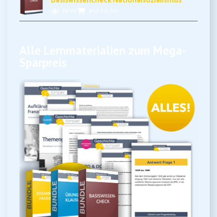
Basiswissencheck Nationalsozialismus
Demo
Jetzt kaufen
Alle Lernmaterialien zum Mega-
Sparpreis