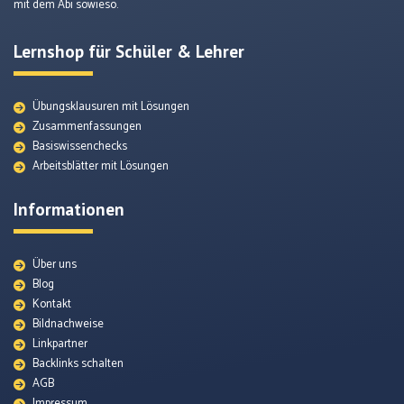
mit dem Abi sowieso.
Lernshop für Schüler & Lehrer
Übungsklausuren mit Lösungen
Zusammenfassungen
Basiswissenchecks
Arbeitsblätter mit Lösungen
Informationen
Über uns
Blog
Kontakt
Bildnachweise
Themenunterseiten
Linkpartner
Backlinks schalten
AGB
Arbeitsblätter
Impressum