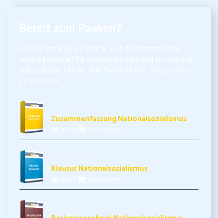
Bereit zum Pauken?
Die nächste Klausur steht an und das nächste Abitur
kommt bestimmt? Mit unseren Lernmaterialien kannst du
sofort starten und für dein Thema lernen. Zeig’s deinen
LehrerInnen!
3,49€ inkl. MwSt.
Zusammenfassung Nationalsozialismus
Demo
Jetzt kaufen
5,99€ inkl. MwSt.
Klausur Nationalsozialismus
Demo
Jetzt kaufen
3,99€ inkl. MwSt.