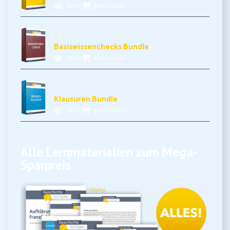
Demo
Jetzt kaufen
11,99€ inkl. MwSt.
Basiswissenchecks Bundle
Demo
Jetzt kaufen
17,99€ inkl. MwSt.
Klausuren Bundle
Demo
Jetzt kaufen
Alle Lernmaterialien zum Mega-
Sparpreis