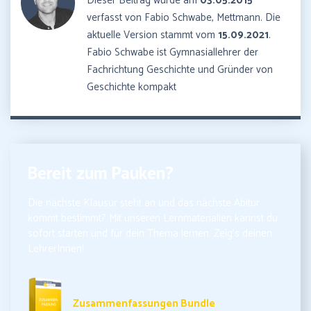
Dieser Beitrag wurde am
03.05.2015
verfasst von Fabio Schwabe, Mettmann. Die
aktuelle Version stammt vom
15.09.2021
.
Fabio Schwabe ist Gymnasiallehrer der
Fachrichtung Geschichte und Gründer von
Geschichte kompakt
Bereit zum Pauken?
Die nächste Klausur steht an und das nächste Abitur
kommt bestimmt? Mit unseren Lernmaterialien kannst du
sofort starten und für dein Thema lernen. Zeig’s deinen
LehrerInnen!
10,99€ inkl. MwSt.
Zusammenfassungen Bundle