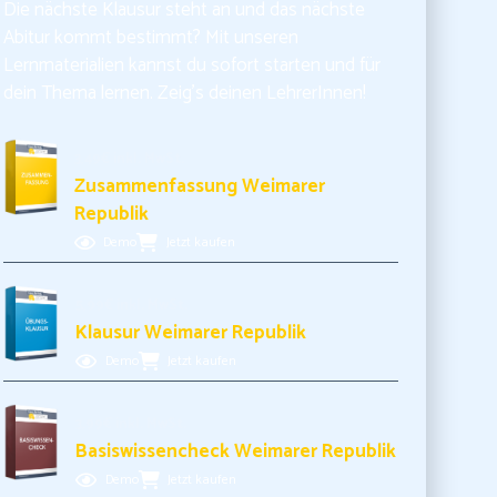
Die nächste Klausur steht an und das nächste
Abitur kommt bestimmt? Mit unseren
Lernmaterialien kannst du sofort starten und für
dein Thema lernen. Zeig’s deinen LehrerInnen!
3,49€ inkl. MwSt.
Zusammenfassung Weimarer
Republik
Demo
Jetzt kaufen
5,99€ inkl. MwSt.
Klausur Weimarer Republik
Demo
Jetzt kaufen
3,99€ inkl. MwSt.
Basiswissencheck Weimarer Republik
Demo
Jetzt kaufen