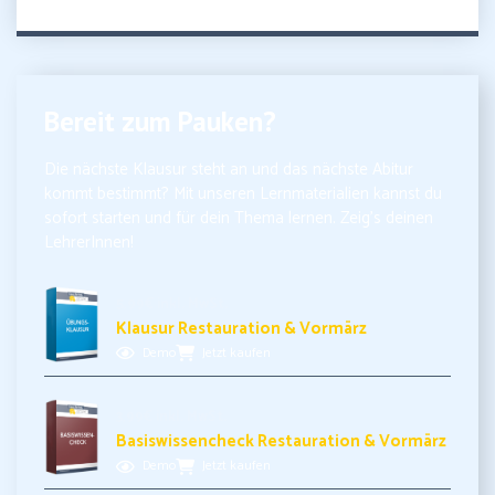
Bereit zum Pauken?
Die nächste Klausur steht an und das nächste Abitur
kommt bestimmt? Mit unseren Lernmaterialien kannst du
sofort starten und für dein Thema lernen. Zeig’s deinen
LehrerInnen!
5,99€ inkl. MwSt.
Klausur Restauration & Vormärz
Demo
Jetzt kaufen
3,99€ inkl. MwSt.
Basiswissencheck Restauration & Vormärz
Demo
Jetzt kaufen