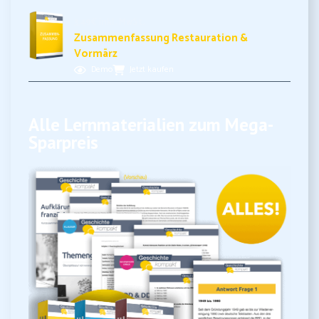
3,49€ inkl. MwSt.
Zusammenfassung Restauration &
Vormärz
Demo
Jetzt kaufen
Alle Lernmaterialien zum Mega-
Sparpreis