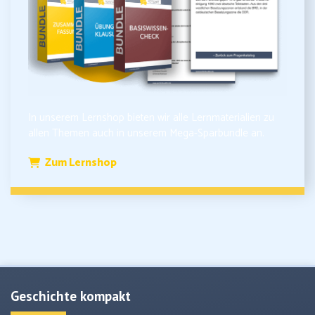
In unserem Lernshop bieten wir alle Lernmaterialien zu
allen Themen auch in unserem Mega-Sparbundle an.
Zum Lernshop
Geschichte kompakt