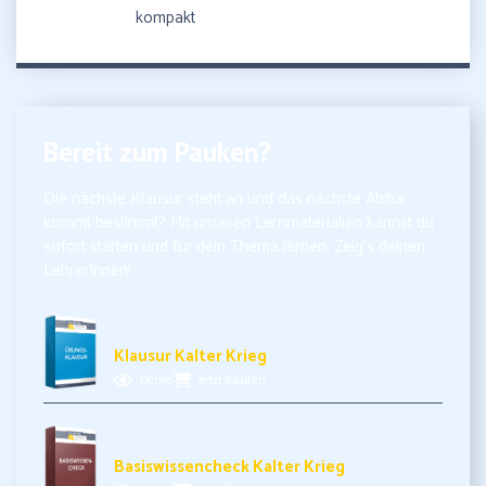
kompakt
Bereit zum Pauken?
Die nächste Klausur steht an und das nächste Abitur
kommt bestimmt? Mit unseren Lernmaterialien kannst du
sofort starten und für dein Thema lernen. Zeig’s deinen
LehrerInnen!
5,99€ inkl. MwSt.
Klausur Kalter Krieg
Demo
Jetzt kaufen
3,99€ inkl. MwSt.
Basiswissencheck Kalter Krieg