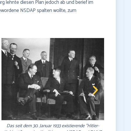
g lehnte diesen Plan jedoch ab und berief im
 gewordene NSDAP spalten wollte, zum
r-
Reichskanzler Franz von Papen verhandelte 1932/33