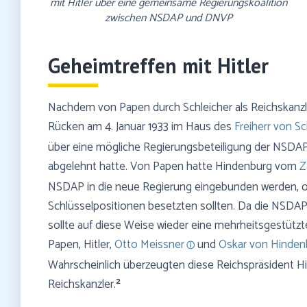
rungskoalition
Kabinett" war eine Koalition aus NSDAP und D
VP
Geheimtreffen mit Hitler
Nachdem von Papen durch Schleicher als Reichskanzler
Rücken am 4. Januar 1933 im Haus des
Freiherr von S
über eine mögliche Regierungsbeteiligung der NSDAP
abgelehnt hatte. Von Papen hatte Hindenburg vom
Z
NSDAP in die neue Regierung eingebunden werden, o
Schlüsselpositionen besetzten sollten. Da die NSDAP
sollte auf diese Weise wieder eine mehrheitsgestützte
Papen, Hitler,
Otto Meissner
und
Oskar von Hinden
Wahrscheinlich überzeugten diese Reichspräsident Hi
2
Reichskanzler.