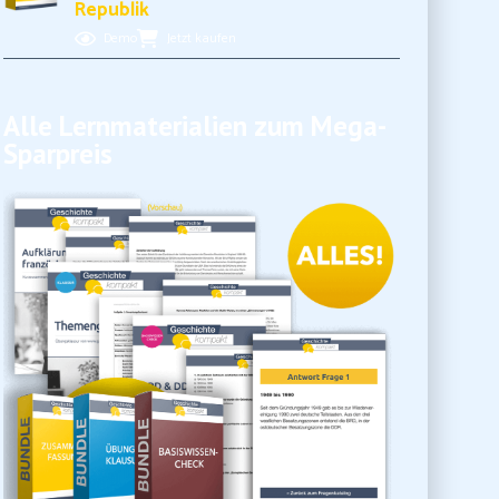
Kabinett" war eine Koalition aus NSDAP und DNVP
Republik
Demo
Jetzt kaufen
Alle Lernmaterialien zum Mega-
Sparpreis