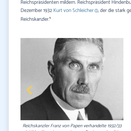
Reichspräsidenten mildern. Reichspräsident Hindenbur
Dezember 1932
Kurt von Schleicher
, der die stark
1
Reichskanzler.
delte 1932/33
Das seit dem 30. Januar 1933 existierende "Hitle