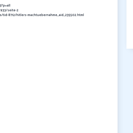
3?p=all
933/seite-2
s/tid-8712/hitlers-machtuebernahme_aid_235502.html