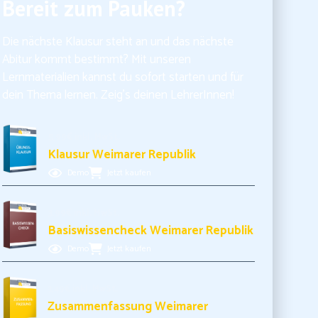
Bereit zum Pauken?
Die nächste Klausur steht an und das nächste
Abitur kommt bestimmt? Mit unseren
Lernmaterialien kannst du sofort starten und für
dein Thema lernen. Zeig’s deinen LehrerInnen!
5,99€ inkl. MwSt.
Klausur Weimarer Republik
Demo
Jetzt kaufen
3,99€ inkl. MwSt.
Basiswissencheck Weimarer Republik
Demo
Jetzt kaufen
3,49€ inkl. MwSt.
Das seit dem 30. Januar 1933 existierende "Hitler-
Zusammenfassung Weimarer