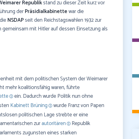
Weimarer Republik
stand zu dieser Zeit kurz vor
führung der
Präsidialkabinette
war die
 die
NSDAP
seit den Reichstagswahlen 1932 zur
n gemeinsam mit Hitler auf dessen Einsetzung als
edenheit mit dem politischen System der Weimarer
ht mehr koalitionsfähig waren, führte
ette
ein. Dadurch wurde Politik nun ohne
rsten
Kabinett Brüning
wurde Franz von Papen
htslosen politischen Lage strebte er eine
rlamentarischen zur
autoritären
Republik
 Parlaments zugunsten eines starken