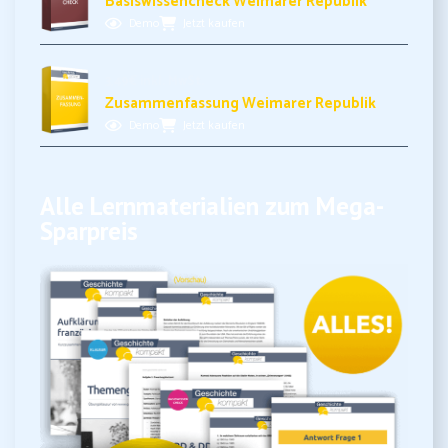
Basiswissencheck Weimarer Republik
Demo
Jetzt kaufen
3,49€ inkl. MwSt.
Zusammenfassung Weimarer Republik
Demo
Jetzt kaufen
Alle Lernmaterialien zum Mega-
Sparpreis