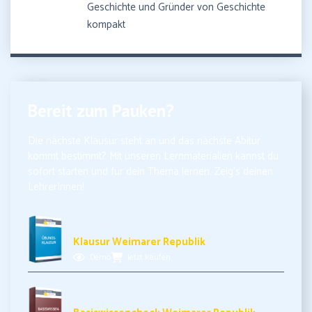
Geschichte und Gründer von Geschichte
kompakt
Bereit zum Pauken?
Die nächste Klausur steht an und das nächste Abitur
kommt bestimmt? Mit unseren Lernmaterialien kannst du
sofort starten und für dein Thema lernen. Zeig’s deinen
LehrerInnen!
5,99€ inkl. MwSt.
Klausur Weimarer Republik
Demo
Jetzt kaufen
3,99€ inkl. MwSt.