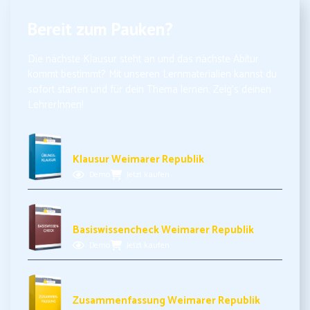
Bereit zum Pauken?
Die nächste Klausur steht an und das nächste Abitur
kommt bestimmt? Mit unseren Lernmaterialien kannst du
sofort starten und für dein Thema lernen. Zeig’s deinen
LehrerInnen!
5,99€ inkl. MwSt.
Klausur Weimarer Republik
Demo
Jetzt kaufen
3,99€ inkl. MwSt.
Basiswissencheck Weimarer Republik
Demo
Jetzt kaufen
3,49€ inkl. MwSt.
Zusammenfassung Weimarer Republik