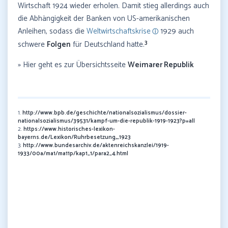
Wirtschaft 1924 wieder erholen. Damit stieg allerdings auch
die Abhängigkeit der Banken von US-amerikanischen
Anleihen, sodass die
Weltwirtschaftskrise
1929 auch
3
schwere
Folgen
für Deutschland hatte.
» Hier geht es zur Übersichtsseite
Weimarer Republik
1.
http://www.bpb.de/geschichte/nationalsozialismus/dossier-
nationalsozialismus/39531/kampf-um-die-republik-1919-1923?p=all
2.
https://www.historisches-lexikon-
bayerns.de/Lexikon/Ruhrbesetzung,_1923
3.
http://www.bundesarchiv.de/aktenreichskanzlei/1919-
1933/00a/ma1/ma11p/kap1_1/para2_4.html