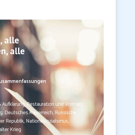
 alle
, alle
Zusammenfassungen
 Aufklärung, Restauration und Vormärz,
ng, Deutsches Kaiserreich, Russische
er Republik, Nationalsozialismus,
lter Krieg