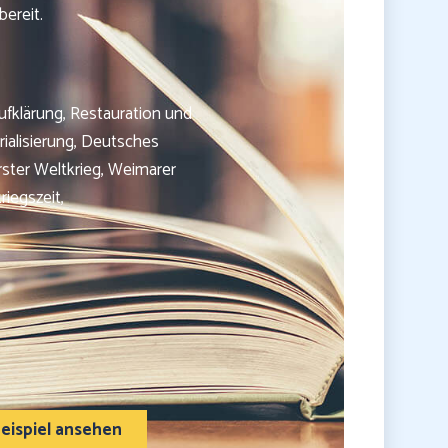
bereit.
fklärung, Restauration und
rialisierung, Deutsches
rster Weltkrieg, Weimarer
riegszeit,
eispiel ansehen