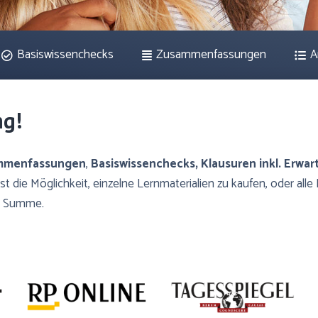
Basiswissenchecks
Zusammenfassungen
A
ng!
mmenfassungen
,
Basiswissenchecks,
Klausuren inkl. Erwa
t die Möglichkeit, einzelne Lernmaterialien zu kaufen, oder al
che Summe.