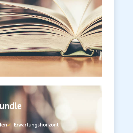
undle
len
Erwartungshorizont