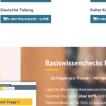
Deutsche Teilung
Kalter K
In den Warenkorb – 5,99€
In de
Basiswissenchecks
25 Fragen pro Thema
Mit He
Lade Dir alle unsere Basiswissench
herunter. Du sparst
über 60%
und b
Thema haben wir für Dich 25 klausur