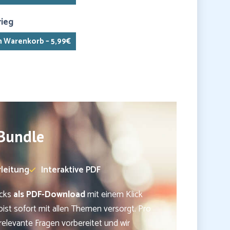
rieg
n Warenkorb – 5,99€
 Bundle
rleitung
Interaktive PDF
ecks
als PDF-Download
mit einem Klick
ist sofort mit allen Themen versorgt. Pro
relevante Fragen vorbereitet und wir