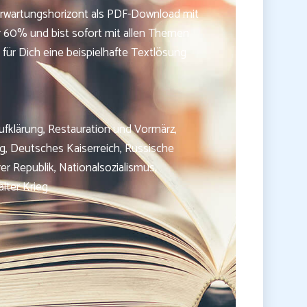
. Erwartungshorizont als PDF-Download mit
r 60% und bist sofort mit allen Themen
 für Dich eine beispielhafte Textlösung
ufklärung, Restauration und Vormärz,
ng, Deutsches Kaiserreich, Russische
er Republik, Nationalsozialismus,
lter Krieg