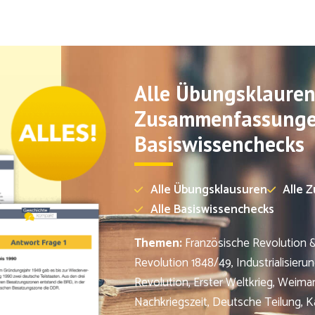
Alle Übungsklauren,
Zusammenfassungen
Basiswissenchecks
Alle Übungsklausuren
Alle 
Alle Basiswissenchecks
Themen:
Französische Revolution &
Revolution 1848/49, Industrialisieru
Revolution, Erster Weltkrieg, Weimar
Nachkriegszeit, Deutsche Teilung, Ka