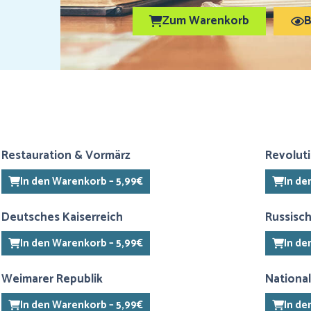
Zum Warenkorb
B
Restauration & Vormärz
Revolut
In den Warenkorb – 5,99€
In de
Deutsches Kaiserreich
Russisc
In den Warenkorb – 5,99€
In de
Weimarer Republik
National
In den Warenkorb – 5,99€
In de