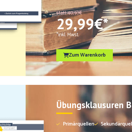
statt 40,97€
29,99€*
*inkl. Mwst.
Zum Warenkorb
Übungsklausuren B
Primärquellen
Sekundärquel