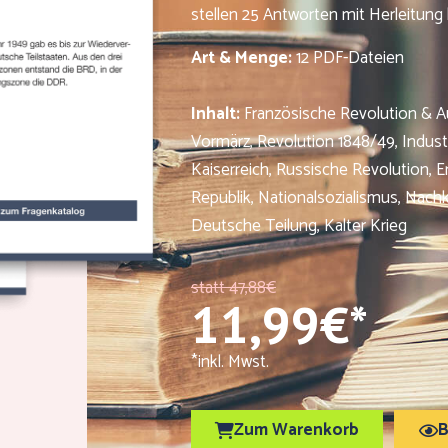
stellen 25 Antworten mit Herleitung 
Art & Menge:
12 PDF-Dateien
Inhalt:
Französische Revolution & Au
Vormärz, Revolution 1848/49, Indust
Kaiserreich, Russische Revolution, E
Republik, Nationalsozialismus, Nachk
Deutsche Teilung, Kalter Krieg
statt 47,88€
11,99€*
*inkl. Mwst.
Zum Warenkorb
B