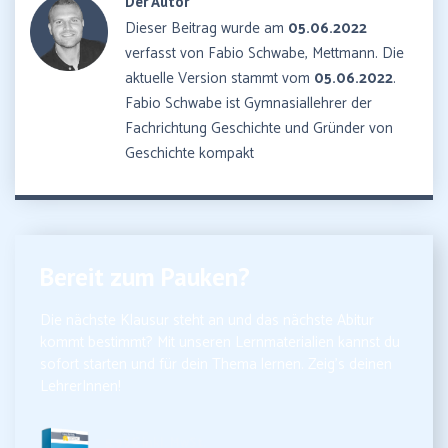
Der Autor
Dieser Beitrag wurde am
05.06.2022
verfasst von Fabio Schwabe, Mettmann. Die
aktuelle Version stammt vom
05.06.2022
.
Fabio Schwabe ist Gymnasiallehrer der
Fachrichtung Geschichte und Gründer von
Geschichte kompakt
Bereit zum Pauken?
Die nächste Klausur steht an und das nächste Abitur
kommt bestimmt? Mit unseren Lernmaterialien kannst du
sofort starten und für dein Thema lernen. Zeig’s deinen
LehrerInnen!
5,99€ inkl. MwSt.