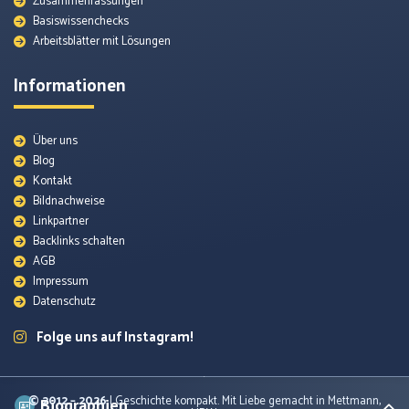
Zusammenfassungen
Basiswissenchecks
Arbeitsblätter mit Lösungen
Informationen
Über uns
Blog
Kontakt
Bildnachweise
Quellenmaterial
Linkpartner
Backlinks schalten
AGB
Themenunterseiten
Impressum
Datenschutz
Arbeitsblätter
Folge uns auf Instagram!
Lexikon
© 2012 – 2026
| Geschichte kompakt. Mit Liebe gemacht in Mettmann,
Biographien