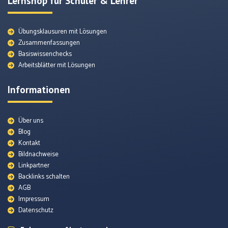
Lernshop für Schüler & Lehrer
Übungsklausuren mit Lösungen
Zusammenfassungen
Basiswissenchecks
Arbeitsblätter mit Lösungen
Informationen
Über uns
Blog
Kontakt
Bildnachweise
Lexikon
Linkpartner
Backlinks schalten
AGB
Themenunterseiten
Impressum
Datenschutz
Arbeitsblätter