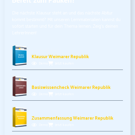
Bereit zum Pauken?
Die nächste Klausur steht an und das nächste Abitur
kommt bestimmt? Mit unseren Lernmaterialien kannst du
sofort starten und für dein Thema lernen. Zeig’s deinen
LehrerInnen!
5,99€ inkl. MwSt.
Klausur Weimarer Republik
Demo
Jetzt kaufen
3,99€ inkl. MwSt.
Basiswissencheck Weimarer Republik
Demo
Jetzt kaufen
3,49€ inkl. MwSt.
Zusammenfassung Weimarer Republik
Demo
Jetzt kaufen