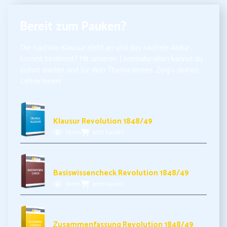
Bereit zum Pauken?
Die nächste Klausur steht an und das nächste Abitur
kommt bestimmt? Mit unseren Lernmaterialien kannst du
sofort starten und für dein Thema lernen. Zeig’s deinen
LehrerInnen!
5,99€ inkl. MwSt.
Klausur Revolution 1848/49
Demo
Jetzt kaufen
3,99€ inkl. MwSt.
Basiswissencheck Revolution 1848/49
Demo
Jetzt kaufen
3,49€ inkl. MwSt.
Zusammenfassung Revolution 1848/49