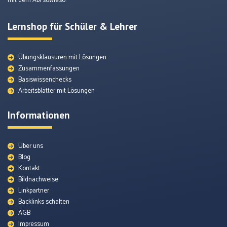
mit dem Abi sowieso.
Lernshop für Schüler & Lehrer
Übungsklausuren mit Lösungen
Zusammenfassungen
Basiswissenchecks
Arbeitsblätter mit Lösungen
Informationen
Über uns
Blog
Kontakt
Bildnachweise
Lexikon
Linkpartner
Backlinks schalten
AGB
Themenunterseiten
Impressum