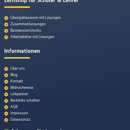
Lernshop für Schüler & Lehrer
Übungsklausuren mit Lösungen
Zusammenfassungen
Basiswissenchecks
Arbeitsblätter mit Lösungen
Informationen
Über uns
Blog
Kontakt
Bildnachweise
Lexikon
Linkpartner
Backlinks schalten
AGB
Themenunterseiten
Impressum
Datenschutz
Arbeitsblätter