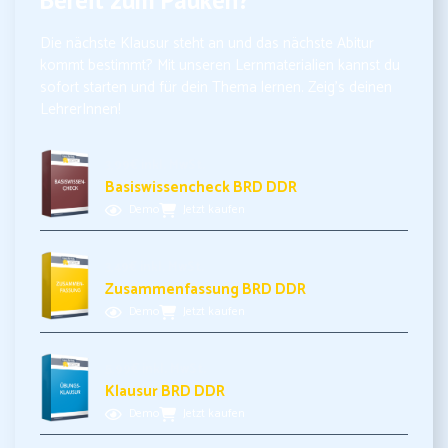
Die nächste Klausur steht an und das nächste Abitur
kommt bestimmt? Mit unseren Lernmaterialien kannst du
sofort starten und für dein Thema lernen. Zeig’s deinen
LehrerInnen!
3,99€ inkl. MwSt.
Basiswissencheck BRD DDR
Demo
Jetzt kaufen
3,49€ inkl. MwSt.
Zusammenfassung BRD DDR
Demo
Jetzt kaufen
5,99€ inkl. MwSt.
Klausur BRD DDR
Demo
Jetzt kaufen