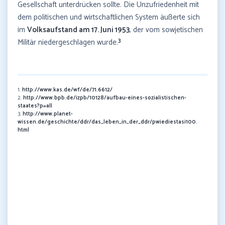
Gesellschaft unterdrücken sollte. Die Unzufriedenheit mit
dem politischen und wirtschaftlichen System äußerte sich
im
Volksaufstand am 17. Juni 1953
, der vom sowjetischen
3
Militär niedergeschlagen wurde.
1.
http://www.kas.de/wf/de/71.6612/
2.
http://www.bpb.de/izpb/10128/aufbau-eines-sozialistischen-
staates?p=all
3.
http://www.planet-
wissen.de/geschichte/ddr/das_leben_in_der_ddr/pwiediestasi100.
html