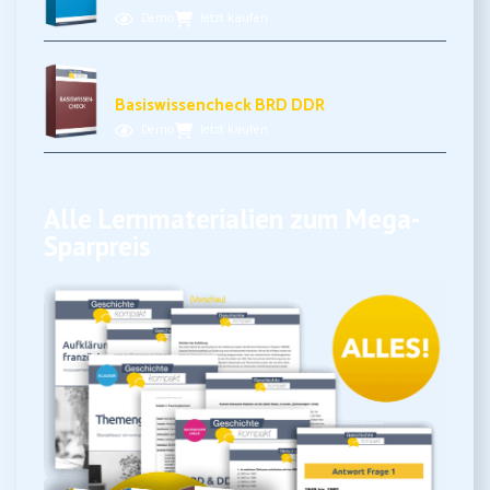
Demo
Jetzt kaufen
3,99€ inkl. MwSt.
Basiswissencheck BRD DDR
Demo
Jetzt kaufen
Alle Lernmaterialien zum Mega-
Sparpreis