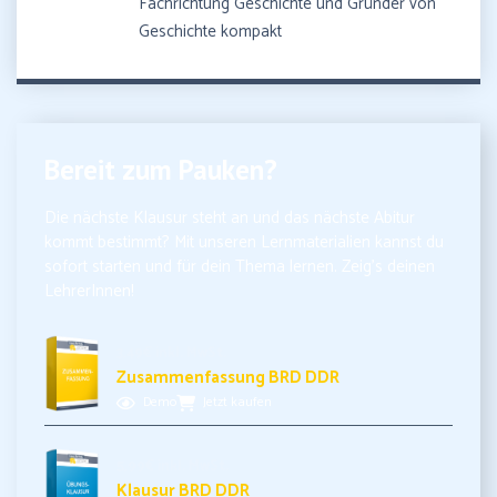
Fachrichtung Geschichte und Gründer von
Geschichte kompakt
Bereit zum Pauken?
Die nächste Klausur steht an und das nächste Abitur
kommt bestimmt? Mit unseren Lernmaterialien kannst du
sofort starten und für dein Thema lernen. Zeig’s deinen
LehrerInnen!
3,49€ inkl. MwSt.
Zusammenfassung BRD DDR
Demo
Jetzt kaufen
5,99€ inkl. MwSt.
Klausur BRD DDR