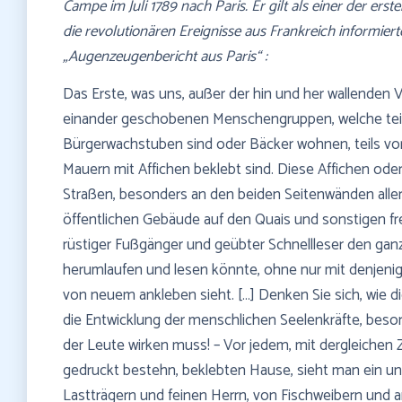
Campe im Juli 1789 nach Paris. Er gilt als einer der ers
die revolutionären Ereignisse aus Frankreich informier
„Augenzeugenbericht aus Paris“ :
Das Erste, was uns, außer der hin und her wallenden Vol
einander geschobenen Menschengruppen, welche teil
Bürgerwachstuben sind oder Bäcker wohnen, teils vor
Mauern mit Affichen beklebt sind. Diese Affichen ode
Straßen, besonders an den beiden Seitenwänden alle
öffentlichen Gebäude auf den Quais und sonstigen fre
rüstiger Fußgänger und geübter Schnellleser den ga
herumlaufen und lesen könnte, ohne nur mit denjeni
von neuem ankleben sieht. […] Denken Sie sich, wie die
die Entwicklung der menschlichen Seelenkräfte, beso
der Leute wirken muss! – Vor jedem, mit dergleichen Z
gedruckt bestehn, beklebten Hause, sieht man ein u
Lastträgern und feinen Herrn, von Fischweibern und a