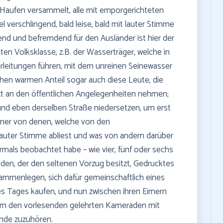
en Haufen versammelt, alle mit emporgerichteten
el verschlingend, bald leise, bald mit lauter Stimme
lend und befremdend für den Ausländer ist hier der
en Volksklasse, z.B. der Wasserträger, welche in
erleitungen führen, mit dem unreinen Seinewasser
elchen warmen Anteil sogar auch diese Leute, die
zt an den öffentlichen Angelegenheiten nehmen;
r und eben derselben Straße niedersetzen, um erst
einer von denen, welche von den
auter Stimme abliest und was von andern darüber
hrmals beobachtet habe – wie vier, fünf oder sechs
aden, der den seltenen Vorzug besitzt, Gedrucktes
usammenlegen, sich dafür gemeinschaftlich eines
des Tages kaufen, und nun zwischen ihren Eimern
 um den vorlesenden gelehrten Kameraden mit
nde zuzuhören.