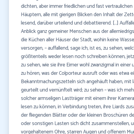
dichten, aber immer friedlichen und fast vertraulich
Häuptern, alle mit gierigen Blicken den Inhalt der Zett
lesend, darüber urteilend und debattierend. […] Auffal
Anblick ganz gemeiner Menschen aus der allerniedrigst
die Küchen aller Häuser der Stadt, wohin keine Wass
versorgen, – auffallend, sage ich, ist es, zu sehen, w
größtenteils weder lesen noch schreiben können, jet
zu sehen, wie sie ihre Eimer wohl zwanzigmal in eine
zu hören, was der Colporteur ausruft oder was etwa 
Bekanntmachungszetteln sich angehäuft haben, mit l
geurteilt und vernünftelt wird; zu sehen – was ich me
solcher armseligen Lastträger mit einem ihrer Kamer
lesen zu können, in Verbindung treten, ihre Liards z
der fliegenden Blätter oder der kleinen Broschüren 
oder sonstigen Lasten sich dicht zusammenstellen,
vorgehaltenem Ohre, starren Augen und offenem Mu