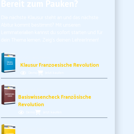
Bereit zum Pauken?
Die nächste Klausur steht an und das nächste
Abitur kommt bestimmt? Mit unseren
Lernmaterialien kannst du sofort starten und für
dein Thema lernen. Zeig’s deinen LehrerInnen!
5,99€ inkl. MwSt.
Klausur Franzoesische Revolution
Demo
Jetzt kaufen
3,99€ inkl. MwSt.
Basiswissencheck Französische
Revolution
Demo
Jetzt kaufen
3,49€ inkl. MwSt.