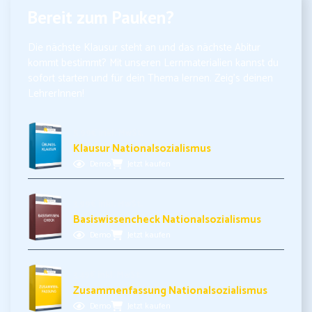
Bereit zum Pauken?
Die nächste Klausur steht an und das nächste Abitur
kommt bestimmt? Mit unseren Lernmaterialien kannst du
sofort starten und für dein Thema lernen. Zeig’s deinen
LehrerInnen!
5,99€ inkl. MwSt.
Klausur Nationalsozialismus
Demo
Jetzt kaufen
3,99€ inkl. MwSt.
Basiswissencheck Nationalsozialismus
Demo
Jetzt kaufen
3,49€ inkl. MwSt.
Zusammenfassung Nationalsozialismus
Demo
Jetzt kaufen