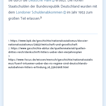
sie durch die
Deutsche Mark
ersetzt. Die hohen
Staatschulden der Bundesrepublik Deutschland wurden mit
dem
Londoner Schuldenabkommen
im Jahr 1953 zum
3
großen Teil erlassen.
1.
https://www.bpb.de/geschichte/nationalsozialismus/dossier-
nationalsozialismus/39551/wirtschaft-und-gesellschaft
2.
https://www.geschichte-abitur.de/quellenmaterial/quellen-
drittes-reich/denkschrift-hitlers-ueber-den-vierjahresplan
3.
https://www.focus.de/wissen/mensch/geschichte/nationalsozialis
mus/fuenf-irrtuemer-ueber-das-ns-regime-sind-deutschlands-
autobahnen-hitlers-erfindung_id_3360968.html