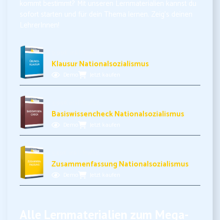
kommt bestimmt? Mit unseren Lernmaterialien kannst du
sofort starten und für dein Thema lernen. Zeig’s deinen
LehrerInnen!
5,99€ inkl. MwSt.
Klausur Nationalsozialismus
Demo
Jetzt kaufen
3,99€ inkl. MwSt.
Basiswissencheck Nationalsozialismus
Demo
Jetzt kaufen
3,49€ inkl. MwSt.
Zusammenfassung Nationalsozialismus
Demo
Jetzt kaufen
Alle Lernmaterialien zum Mega-