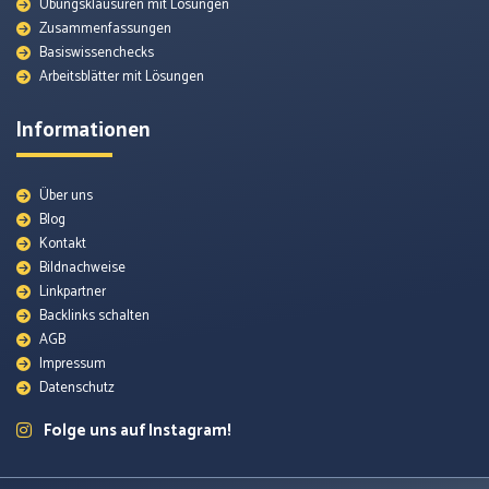
Übungsklausuren mit Lösungen
Zusammenfassungen
Basiswissenchecks
Arbeitsblätter mit Lösungen
Informationen
Über uns
Blog
Kontakt
Bildnachweise
Lexikon
Linkpartner
Backlinks schalten
AGB
Themenunterseiten
Impressum
Datenschutz
Arbeitsblätter
Folge uns auf Instagram!
Quellenmaterial