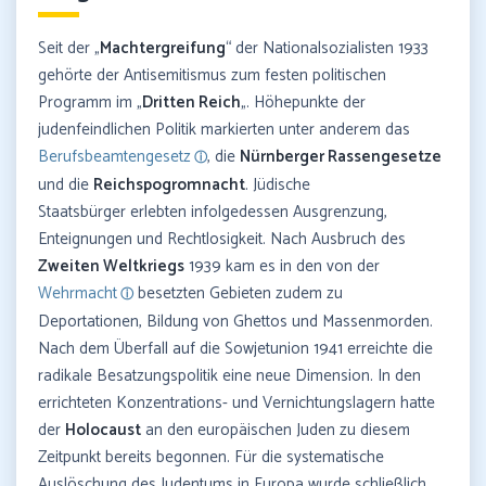
Seit der „
Machtergreifung
“ der Nationalsozialisten 1933
gehörte der Antisemitismus zum festen politischen
Programm im „
Dritten Reich
„. Höhepunkte der
judenfeindlichen Politik markierten unter anderem das
Berufsbeamtengesetz
, die
Nürnberger Rassengesetze
und die
Reichspogromnacht
. Jüdische
Staatsbürger erlebten infolgedessen Ausgrenzung,
Enteignungen und Rechtlosigkeit. Nach Ausbruch des
Zweiten Weltkriegs
1939 kam es in den von der
Wehrmacht
besetzten Gebieten zudem zu
Deportationen, Bildung von Ghettos und Massenmorden.
Nach dem Überfall auf die Sowjetunion 1941 erreichte die
radikale Besatzungspolitik eine neue Dimension. In den
errichteten Konzentrations- und Vernichtungslagern hatte
der
Holocaust
an den europäischen Juden zu diesem
Zeitpunkt bereits begonnen. Für die systematische
Auslöschung des Judentums in Europa wurde schließlich