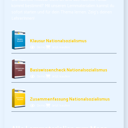
kommt bestimmt? Mit unseren Lernmaterialien kannst du
sofort starten und für dein Thema lernen. Zeig’s deinen
LehrerInnen!
5,99€ inkl. MwSt.
Klausur Nationalsozialismus
Demo
Jetzt kaufen
3,99€ inkl. MwSt.
Basiswissencheck Nationalsozialismus
Demo
Jetzt kaufen
3,49€ inkl. MwSt.
Zusammenfassung Nationalsozialismus
Demo
Jetzt kaufen