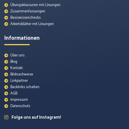
Übungsklausuren mit Lösungen
Zusammenfassungen
Basiswissenchecks
Arbeitsblätter mit Lösungen
Informationen
Über uns
Blog
Kontakt
Bildnachweise
Lexikon
Linkpartner
Backlinks schalten
AGB
Themenunterseiten
Impressum
Datenschutz
Arbeitsblätter
Folge uns auf Instagram!
Quellenmaterial