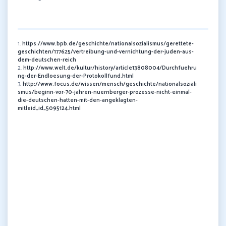
1.
https://www.bpb.de/geschichte/nationalsozialismus/gerettete-
geschichten/177625/vertreibung-und-vernichtung-der-juden-aus-
dem-deutschen-reich
2.
http://www.welt.de/kultur/history/article13808004/Durchfuehru
ng-der-Endloesung-der-Protokollfund.html
3.
http://www.focus.de/wissen/mensch/geschichte/nationalsoziali
smus/beginn-vor-70-jahren-nuernberger-prozesse-nicht-einmal-
die-deutschen-hatten-mit-den-angeklagten-
mitleid_id_5095124.html