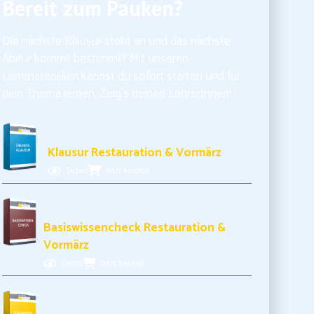
Bereit zum Pauken?
Die nächste Klausur steht an und das nächste
Abitur kommt bestimmt? Mit unseren
Lernmaterialien kannst du sofort starten und für
dein Thema lernen. Zeig’s deinen LehrerInnen!
5,99€ inkl. MwSt.
Klausur Restauration & Vormärz
Demo
Jetzt kaufen
3,99€ inkl. MwSt.
Basiswissencheck Restauration &
Vormärz
Demo
Jetzt kaufen
3,49€ inkl. MwSt.