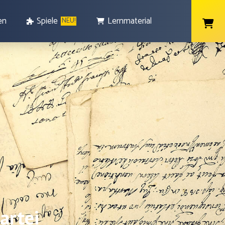
en
Spiele
Lernmaterial
NEU!
artei