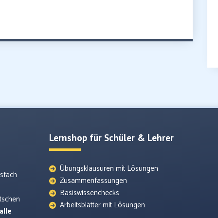
Lernshop für Schüler & Lehrer
Übungsklausuren mit Lösungen
tsfach
Zusammenfassungen
Basiswissenchecks
utschen
Arbeitsblätter mit Lösungen
alle