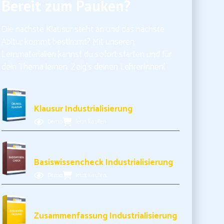
Bereit zum Pauken?
Die nächste Klausur steht an und das nächste
Abitur kommt bestimmt? Mit unseren
Lernmaterialien kannst du sofort starten und für
dein Thema lernen. Zeig’s deinen LehrerInnen!
5,99€ inkl. MwSt.
Klausur Industrialisierung
Demo
Jetzt kaufen
3,99€ inkl. MwSt.
Basiswissencheck Industrialisierung
Demo
Jetzt kaufen
3,99€ inkl. MwSt.
Zusammenfassung Industrialisierung