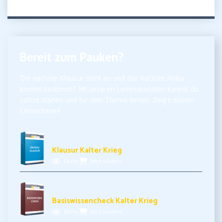
Bereit zum Pauken?
Die nächste Klausur steht an und das nächste Abitur
kommt bestimmt? Mit unseren Lernmaterialien kannst du
sofort starten und für dein Thema lernen. Zeig’s deinen
LehrerInnen!
5,99€ inkl. MwSt.
Klausur Kalter Krieg
Demo
Jetzt kaufen
3,99€ inkl. MwSt.
Basiswissencheck Kalter Krieg
Demo
Jetzt kaufen