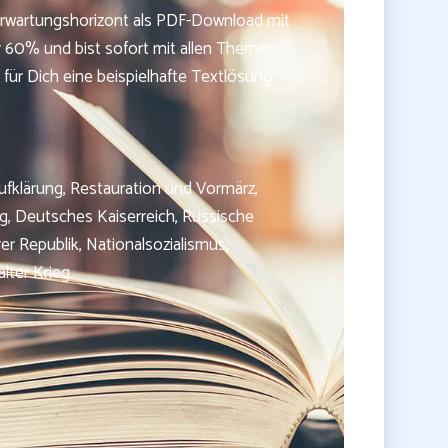
. Erwartungshorizont als PDF-Download mit
r 60% und bist sofort mit allen Themen
 für Dich eine beispielhafte Textlösung
ufklärung, Restauration und Vormärz,
ng, Deutsches Kaiserreich, Russische
er Republik, Nationalsozialismus,
lter Krieg