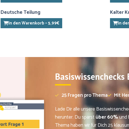
Deutsche Teilung
Kalter K
In den Warenkorb – 5,99€
In de
Basiswissenchecks
25 Fragen pro Thema
Mit He
Lade Dir alle unsere Basiswissench
herunter. Du sparst
über 60%
und b
Thema haben wir für Dich 25 klausur