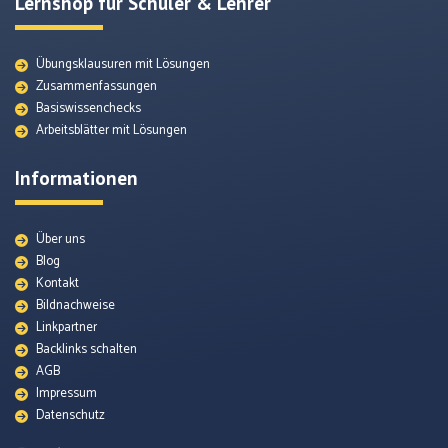
Lernshop für Schüler & Lehrer
Übungsklausuren mit Lösungen
Zusammenfassungen
Basiswissenchecks
Arbeitsblätter mit Lösungen
Informationen
Über uns
Blog
Kontakt
Bildnachweise
Lexikon
Linkpartner
Backlinks schalten
AGB
Themenunterseiten
Impressum
Datenschutz
Arbeitsblätter