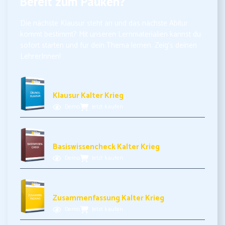
Bereit zum Pauken?
Die nächste Klausur steht an und das nächste Abitur
kommt bestimmt? Mit unseren Lernmaterialien kannst du
sofort starten und für dein Thema lernen. Zeig’s deinen
LehrerInnen!
5,99€ inkl. MwSt.
Klausur Kalter Krieg
Demo
Jetzt kaufen
3,99€ inkl. MwSt.
Basiswissencheck Kalter Krieg
Demo
Jetzt kaufen
3,49€ inkl. MwSt.
Zusammenfassung Kalter Krieg
Demo
Jetzt kaufen