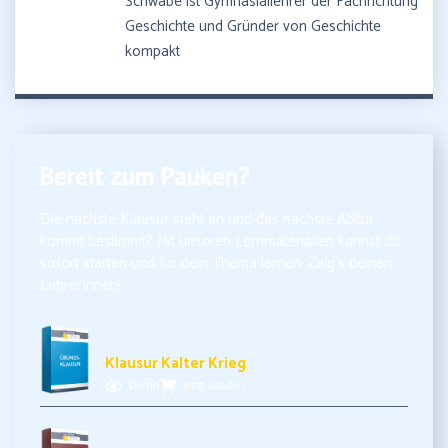
Schwabe ist Gymnasiallehrer der Fachrichtung
Geschichte und Gründer von Geschichte
kompakt
Bereit zum Pauken?
Die nächste Klausur steht an und das nächste Abitur
kommt bestimmt? Mit unseren Lernmaterialien kannst du
sofort starten und für dein Thema lernen. Zeig’s deinen
LehrerInnen!
5,99€ inkl. MwSt.
Klausur Kalter Krieg
Demo
Jetzt kaufen
3,99€ inkl. MwSt.