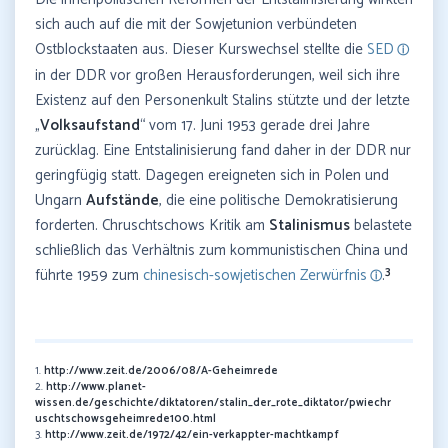
sich auch auf die mit der Sowjetunion verbündeten
Ostblockstaaten aus. Dieser Kurswechsel stellte die
SED
in der DDR vor großen Herausforderungen, weil sich ihre
Existenz auf den Personenkult Stalins stützte und der letzte
„
Volksaufstand
“ vom 17. Juni 1953 gerade drei Jahre
zurücklag. Eine Entstalinisierung fand daher in der DDR nur
geringfügig statt. Dagegen ereigneten sich in Polen und
Ungarn
Aufstände
, die eine politische Demokratisierung
forderten. Chruschtschows Kritik am
Stalinismus
belastete
schließlich das Verhältnis zum kommunistischen China und
3
führte 1959 zum
chinesisch-sowjetischen Zerwürfnis
.
1.
http://www.zeit.de/2006/08/A-Geheimrede
2.
http://www.planet-
wissen.de/geschichte/diktatoren/stalin_der_rote_diktator/pwiechr
uschtschowsgeheimrede100.html
3.
http://www.zeit.de/1972/42/ein-verkappter-machtkampf