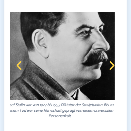
Nikita Chruschtschow leitete nach seiner Rede auf dem Parteitag
der KPdSU (1956) die "Entstalinisierung" ein