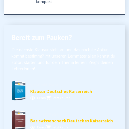
kompakt
Bereit zum Pauken?
Die nächste Klausur steht an und das nächste Abitur
kommt bestimmt? Mit unseren Lernmaterialien kannst du
sofort starten und für dein Thema lernen. Zeig’s deinen
LehrerInnen!
5,99€ inkl. MwSt.
Klausur Deutsches Kaiserreich
Demo
Jetzt kaufen
3,99€ inkl. MwSt.
Basiswissencheck Deutsches Kaiserreich
Demo
Jetzt kaufen