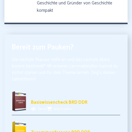
Geschichte und Gründer von Geschichte
kompakt
Bereit zum Pauken?
Die nächste Klausur steht an und das nächste Abitur
kommt bestimmt? Mit unseren Lernmaterialien kannst du
sofort starten und für dein Thema lernen. Zeig’s deinen
LehrerInnen!
3,99€ inkl. MwSt.
Basiswissencheck BRD DDR
Demo
Jetzt kaufen
3,49€ inkl. MwSt.