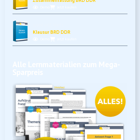
Zusammenfassung BRD DDR
Demo
Jetzt kaufen
5,99€ inkl. MwSt.
Klausur BRD DDR
Demo
Jetzt kaufen
Alle Lernmaterialien zum Mega-
Sparpreis