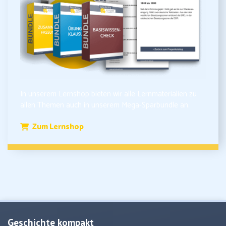
In unserem Lernshop bieten wir alle Lernmaterialien zu
allen Themen auch in unserem Mega-Sparbundle an.
Zum Lernshop
Geschichte kompakt