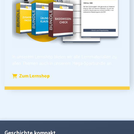
In unserem Lernshop bieten wir alle Lernmaterialien zu
allen Themen auch in unserem Mega-Sparbundle an.
Zum Lernshop
Geschichte kompakt