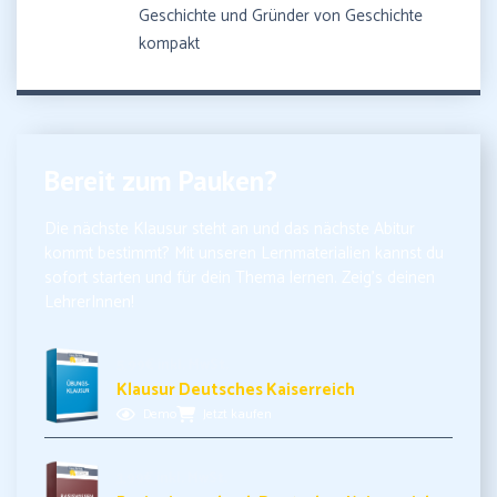
Geschichte und Gründer von Geschichte
kompakt
Bereit zum Pauken?
Die nächste Klausur steht an und das nächste Abitur
kommt bestimmt? Mit unseren Lernmaterialien kannst du
sofort starten und für dein Thema lernen. Zeig’s deinen
LehrerInnen!
5,99€ inkl. MwSt.
Klausur Deutsches Kaiserreich
Demo
Jetzt kaufen
3,99€ inkl. MwSt.