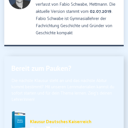
verfasst von Fabio Schwabe, Mettmann. Die
aktuelle Version stammt vom
02.07.2019
.
Fabio Schwabe ist Gymnasiallehrer der
Fachrichtung Geschichte und Gründer von
Geschichte kompakt
Bereit zum Pauken?
Die nächste Klausur steht an und das nächste Abitur
kommt bestimmt? Mit unseren Lernmaterialien kannst du
sofort starten und für dein Thema lernen. Zeig’s deinen
LehrerInnen!
5,99€ inkl. MwSt.
Klausur Deutsches Kaiserreich