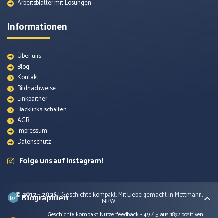
Arbeitsblätter mit Lösungen
Informationen
Über uns
Blog
Kontakt
Bildnachweise
Quellenmaterial
Linkpartner
Backlinks schalten
AGB
Themenunterseiten
Impressum
Datenschutz
Arbeitsblätter
Folge uns auf Instagram!
Lexikon
© 2012 – 2026
| Geschichte kompakt. Mit Liebe gemacht in Mettmann,
Biographien
NRW.
Geschichte kompakt
Nutzerfeedback -
4,9
/
5
aus
1892
positiven