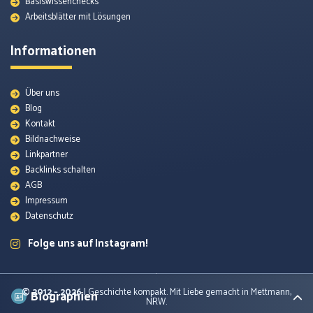
Basiswissenchecks
Arbeitsblätter mit Lösungen
Informationen
Über uns
Blog
Kontakt
Bildnachweise
Themenunterseiten
Linkpartner
Backlinks schalten
AGB
Arbeitsblätter
Impressum
Datenschutz
Quellenmaterial
Folge uns auf Instagram!
Lexikon
© 2012 – 2026
| Geschichte kompakt. Mit Liebe gemacht in Mettmann,
Biographien
NRW.