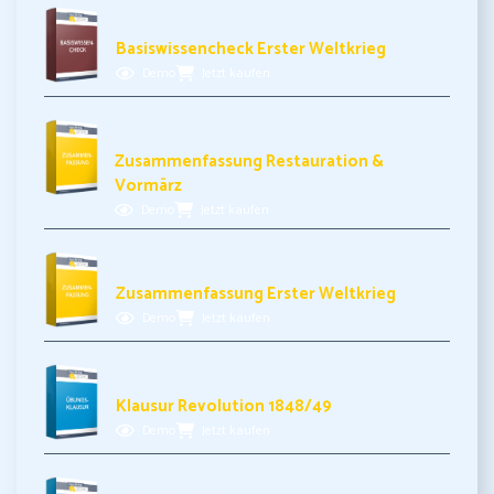
3,99€ inkl. MwSt.
Basiswissencheck Erster Weltkrieg
Demo
Jetzt kaufen
3,49€ inkl. MwSt.
Zusammenfassung Restauration &
Vormärz
Demo
Jetzt kaufen
3,49€ inkl. MwSt.
Zusammenfassung Erster Weltkrieg
Demo
Jetzt kaufen
5,99€ inkl. MwSt.
Klausur Revolution 1848/49
Demo
Jetzt kaufen