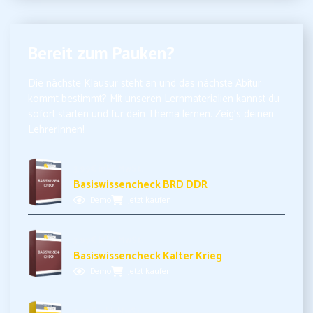
Bereit zum Pauken?
Die nächste Klausur steht an und das nächste Abitur
kommt bestimmt? Mit unseren Lernmaterialien kannst du
sofort starten und für dein Thema lernen. Zeig’s deinen
LehrerInnen!
3,99€ inkl. MwSt.
Basiswissencheck BRD DDR
Demo
Jetzt kaufen
3,99€ inkl. MwSt.
Basiswissencheck Kalter Krieg
Demo
Jetzt kaufen
3,49€ inkl. MwSt.