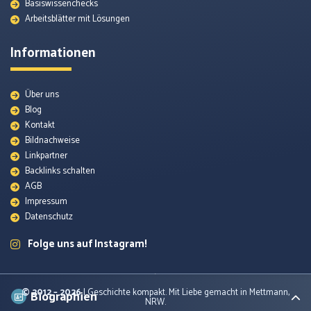
Basiswissenchecks
Arbeitsblätter mit Lösungen
Informationen
Über uns
Blog
Kontakt
Bildnachweise
Themenunterseiten
Linkpartner
Backlinks schalten
AGB
Arbeitsblätter
Impressum
Datenschutz
Quellenmaterial
Folge uns auf Instagram!
Lexikon
© 2012 – 2026
| Geschichte kompakt. Mit Liebe gemacht in Mettmann,
Biographien
NRW.