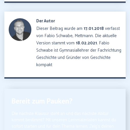
Der Autor
Dieser Beitrag wurde am
17.01.2018
verfasst
von Fabio Schwabe, Mettmann. Die aktuelle
Version stammt vom
18.02.2021
. Fabio
Schwabe ist Gymnasiallehrer der Fachrichtung
Geschichte und Gründer von Geschichte
kompakt
Bereit zum Pauken?
Die nächste Klausur steht an und das nächste Abitur
kommt bestimmt? Mit unseren Lernmaterialien kannst du
sofort starten und für dein Thema lernen. Zeig’s deinen