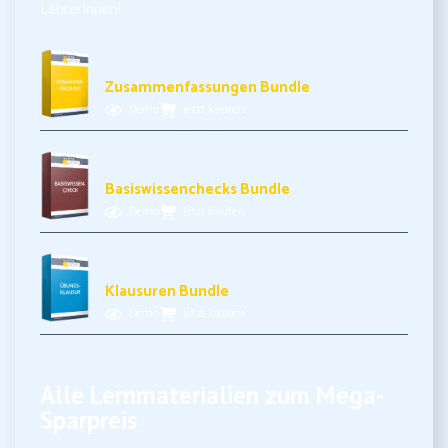
LehrerInnen!
10,99€ inkl. MwSt.
Zusammenfassungen Bundle
Demo
Jetzt kaufen
11,99€ inkl. MwSt.
Basiswissenchecks Bundle
Demo
Jetzt kaufen
17,99€ inkl. MwSt.
Klausuren Bundle
Demo
Jetzt kaufen
Alle Lernmaterialien zum Mega-
Sparpreis