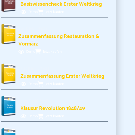
Basiswissencheck Erster Weltkrieg
Demo
Jetzt kaufen
3,49€ inkl. MwSt.
Zusammenfassung Restauration &
Vormärz
Demo
Jetzt kaufen
3,49€ inkl. MwSt.
Zusammenfassung Erster Weltkrieg
Demo
Jetzt kaufen
5,99€ inkl. MwSt.
Klausur Revolution 1848/49
Demo
Jetzt kaufen
5,99€ inkl. MwSt.