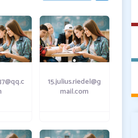
37@qq.c
15.julius.riedel@g
m
mail.com