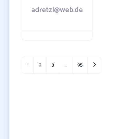
adretzl@web.de
Ältere Beiträge
1
2
3
…
95