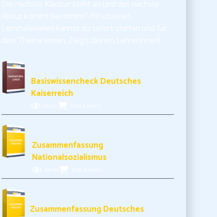
Die nächste Klausur steht an und das nächste
Abitur kommt bestimmt? Mit unseren
Lernmaterialien kannst du sofort starten und für
dein Thema lernen. Zeig’s deinen LehrerInnen!
3,99€ inkl. MwSt.
Basiswissencheck Deutsches
Kaiserreich
Demo
Jetzt kaufen
3,49€ inkl. MwSt.
Zusammenfassung
Nationalsozialismus
Demo
Jetzt kaufen
3,49€ inkl. MwSt.
Zusammenfassung Deutsches