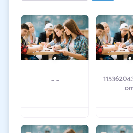
... ...
11536204
o