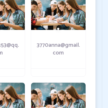
353@qq.
3770anna@gmail.
m
com