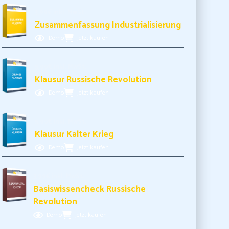
3,99€ inkl. MwSt.
Zusammenfassung Industrialisierung
Demo
Jetzt kaufen
5,99€ inkl. MwSt.
Klausur Russische Revolution
Demo
Jetzt kaufen
5,99€ inkl. MwSt.
Klausur Kalter Krieg
Demo
Jetzt kaufen
3,99€ inkl. MwSt.
Basiswissencheck Russische
Revolution
Demo
Jetzt kaufen