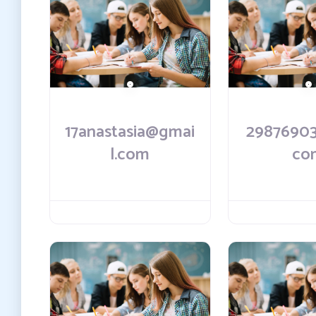
17anastasia@gmai
2987690
l.com
co