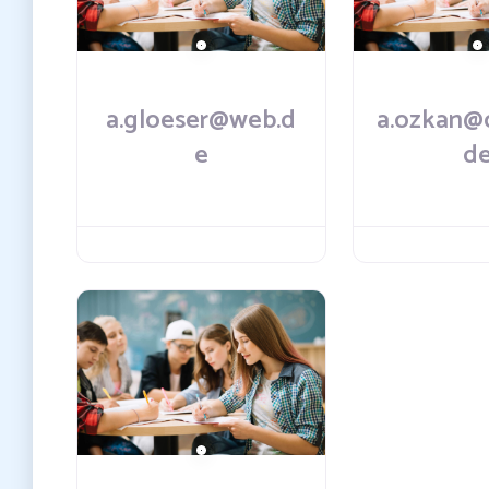
a.gloeser@web.d
a.ozkan@
e
d