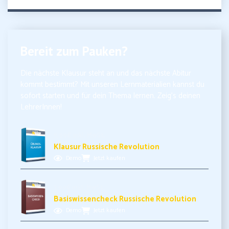
Bereit zum Pauken?
Die nächste Klausur steht an und das nächste Abitur
kommt bestimmt? Mit unseren Lernmaterialien kannst du
sofort starten und für dein Thema lernen. Zeig’s deinen
LehrerInnen!
5,99€ inkl. MwSt.
Klausur Russische Revolution
Demo
Jetzt kaufen
3,99€ inkl. MwSt.
Basiswissencheck Russische Revolution
Demo
Jetzt kaufen