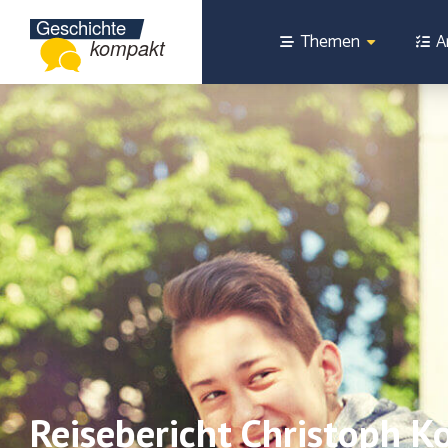
Themen
A
Reisebericht Christoph K