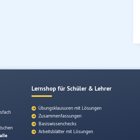
Lernshop für Schüler & Lehrer
Übungsklausuren mit Lösungen
tsfach
Zusammenfassungen
Basiswissenchecks
utschen
Arbeitsblätter mit Lösungen
alle