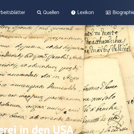
rbeitsblätter
Quellen
Lexikon
Biographi
erei in den USA