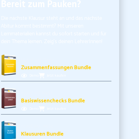
Bereit zum Pauken?
Die nächste Klausur steht an und das nächste
Abitur kommt bestimmt? Mit unseren
Lernmaterialien kannst du sofort starten und für
dein Thema lernen. Zeig’s deinen LehrerInnen!
10,99€ inkl. MwSt.
Zusammenfassungen Bundle
Demo
Jetzt kaufen
11,99€ inkl. MwSt.
Basiswissenchecks Bundle
Demo
Jetzt kaufen
17,99€ inkl. MwSt.
Klausuren Bundle