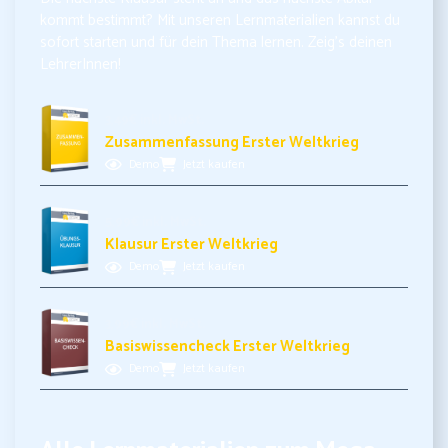
kommt bestimmt? Mit unseren Lernmaterialien kannst du
sofort starten und für dein Thema lernen. Zeig’s deinen
LehrerInnen!
3,49€ inkl. MwSt.
Zusammenfassung Erster Weltkrieg
Demo
Jetzt kaufen
5,99€ inkl. MwSt.
Klausur Erster Weltkrieg
Demo
Jetzt kaufen
3,99€ inkl. MwSt.
Basiswissencheck Erster Weltkrieg
Demo
Jetzt kaufen