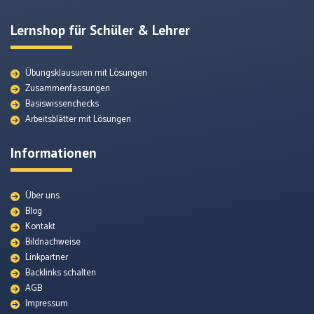
Lernshop für Schüler & Lehrer
Übungsklausuren mit Lösungen
Zusammenfassungen
Basiswissenchecks
Arbeitsblätter mit Lösungen
Informationen
Über uns
Blog
Kontakt
Bildnachweise
Quellenmaterial
Linkpartner
Backlinks schalten
AGB
Themenunterseiten
Impressum