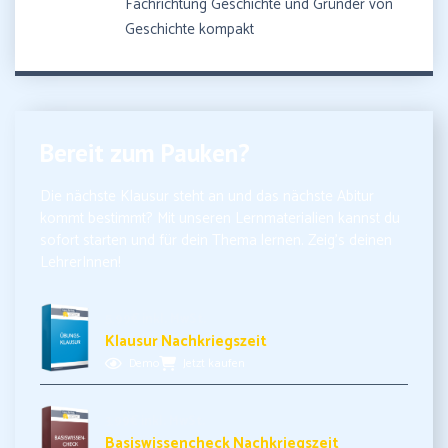
Fachrichtung Geschichte und Gründer von
Geschichte kompakt
Bereit zum Pauken?
Die nächste Klausur steht an und das nächste Abitur
kommt bestimmt? Mit unseren Lernmaterialien kannst du
sofort starten und für dein Thema lernen. Zeig’s deinen
LehrerInnen!
5,99€ inkl. MwSt.
Klausur Nachkriegszeit
Demo
Jetzt kaufen
3,99€ inkl. MwSt.
Basiswissencheck Nachkriegszeit