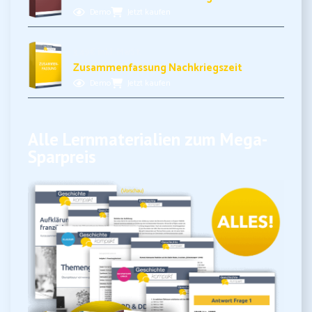
Demo
Jetzt kaufen
3,49€ inkl. MwSt.
Zusammenfassung Nachkriegszeit
Demo
Jetzt kaufen
Alle Lernmaterialien zum Mega-
Sparpreis