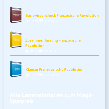
3,99€ inkl. MwSt.
Basiswissencheck Französische Revolution
Demo
Jetzt kaufen
3,49€ inkl. MwSt.
Zusammenfassung Französische
Revolution
Demo
Jetzt kaufen
5,99€ inkl. MwSt.
Klausur Franzoesische Revolution
Demo
Jetzt kaufen
Alle Lernmaterialien zum Mega-
Sparpreis