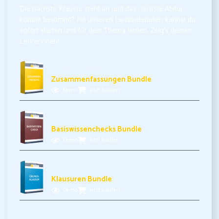
Die nächste Klausur steht an und das nächste Abitur
kommt bestimmt? Mit unseren Lernmaterialien kannst du
sofort starten und für dein Thema lernen. Zeig’s deinen
LehrerInnen!
10,99€ inkl. MwSt.
Zusammenfassungen Bundle
Demo
Jetzt kaufen
11,99€ inkl. MwSt.
Basiswissenchecks Bundle
Demo
Jetzt kaufen
17,99€ inkl. MwSt.
Klausuren Bundle
Demo
Jetzt kaufen