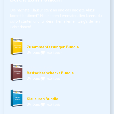
Die nächste Klausur steht an und das nächste Abitur
kommt bestimmt? Mit unseren Lernmaterialien kannst du
sofort starten und für dein Thema lernen. Zeig’s deinen
LehrerInnen!
10,99€ inkl. MwSt.
Zusammenfassungen Bundle
Demo
Jetzt kaufen
11,99€ inkl. MwSt.
Basiswissenchecks Bundle
Demo
Jetzt kaufen
17,99€ inkl. MwSt.
Klausuren Bundle
Demo
Jetzt kaufen