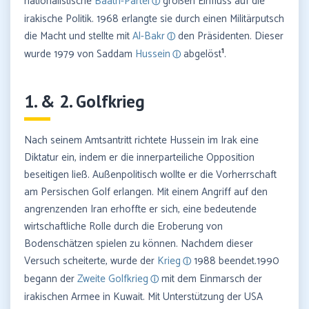
nationalistische
Baath-Partei
großen Einfluss auf die
irakische Politik. 1968 erlangte sie durch einen Militärputsch
die Macht und stellte mit
Al-Bakr
den Präsidenten. Dieser
1
wurde 1979 von Saddam
Hussein
abgelöst
.
1. & 2. Golfkrieg
Nach seinem Amtsantritt richtete Hussein im Irak eine
Diktatur ein, indem er die innerparteiliche Opposition
beseitigen ließ. Außenpolitisch wollte er die Vorherrschaft
am Persischen Golf erlangen. Mit einem Angriff auf den
angrenzenden Iran erhoffte er sich, eine bedeutende
wirtschaftliche Rolle durch die Eroberung von
Bodenschätzen spielen zu können. Nachdem dieser
Versuch scheiterte, wurde der
Krieg
1988 beendet.1990
begann der
Zweite Golfkrieg
mit dem Einmarsch der
irakischen Armee in Kuwait. Mit Unterstützung der USA