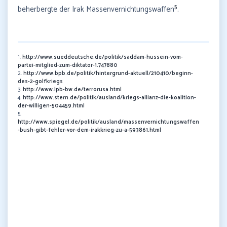
5
beherbergte der Irak Massenvernichtungswaffen
.
1.
http://www.sueddeutsche.de/politik/saddam-hussein-vom-
partei-mitglied-zum-diktator-1.747880
2.
http://www.bpb.de/politik/hintergrund-aktuell/210410/beginn-
des-2-golfkriegs
3.
http://www.lpb-bw.de/terrorusa.html
4.
http://www.stern.de/politik/ausland/kriegs-allianz-die-koalition-
der-willigen-504459.html
5.
http://www.spiegel.de/politik/ausland/massenvernichtungswaffen
-bush-gibt-fehler-vor-dem-irakkrieg-zu-a-593861.html