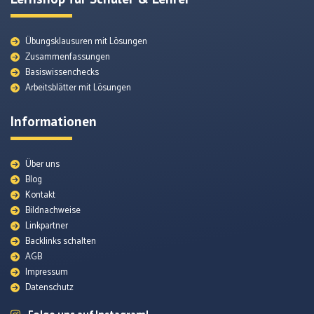
Übungsklausuren mit Lösungen
Zusammenfassungen
Basiswissenchecks
Arbeitsblätter mit Lösungen
Informationen
Über uns
Blog
Kontakt
Bildnachweise
Themenunterseiten
Linkpartner
Backlinks schalten
AGB
Arbeitsblätter
Impressum
Datenschutz
Quellenmaterial