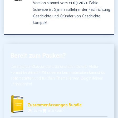
Version stammt vom
11.03.2021
. Fabio
Schwabe ist Gymnasiallehrer der Fachrichtung
Geschichte und Gründer von Geschichte
kompakt
Bereit zum Pauken?
Die nächste Klausur steht an und das nächste Abitur
kommt bestimmt? Mit unseren Lernmaterialien kannst du
sofort starten und für dein Thema lernen. Zeig’s deinen
LehrerInnen!
10,99€ inkl. MwSt.
Zusammenfassungen Bundle
Demo
Jetzt kaufen