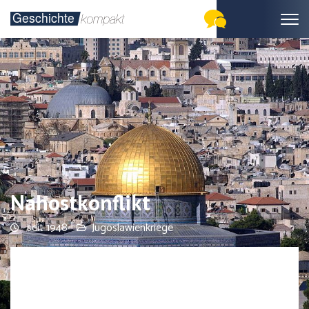
Nahostkonflikt
seit 1948
Jugoslawienkriege