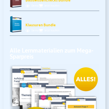
Basiswissenchecks Bundle
Demo
Jetzt kaufen
17,99€ inkl. MwSt.
Klausuren Bundle
Demo
Jetzt kaufen
Alle Lernmaterialien zum Mega-
Sparpreis