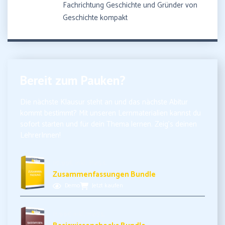
Fachrichtung Geschichte und Gründer von
Geschichte kompakt
Bereit zum Pauken?
Die nächste Klausur steht an und das nächste Abitur
kommt bestimmt? Mit unseren Lernmaterialien kannst du
sofort starten und für dein Thema lernen. Zeig’s deinen
LehrerInnen!
10,99€ inkl. MwSt.
Zusammenfassungen Bundle
Demo
Jetzt kaufen
11,99€ inkl. MwSt.