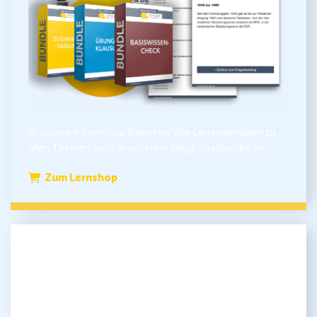
In unserem Lernshop bieten wir alle Lernmaterialien zu
allen Themen auch in unserem Mega-Sparbundle an.
Zum Lernshop